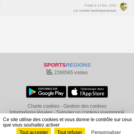
Publié le
13 févr. 2024
par
comite landespetanque
SPORTS
REGIONS
2268565
visites
Charte cookies
Gestion des cookies
Informations légales
Signaler un contenu inapproprié
Ce site utilise des cookies et vous donne le contrôle sur ceux
que vous souhaitez activer
Tout accepter
Tout refuser
Personnaliser
Envie de participer ?
Connexion